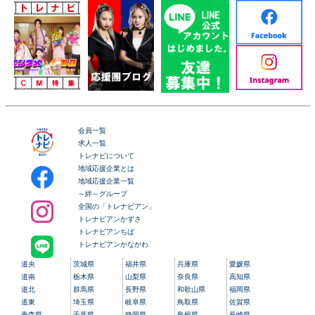
会員一覧
求人一覧
トレナビについて
地域応援企業とは
地域応援企業一覧
～絆～グループ
全国の「トレナビアン」
トレナビアンかずさ
トレナビアンちば
トレナビアンかながわ
道央
茨城県
福井県
兵庫県
愛媛県
道南
栃木県
山梨県
奈良県
高知県
道北
群馬県
長野県
和歌山県
福岡県
道東
埼玉県
岐阜県
鳥取県
佐賀県
青森県
千葉県
静岡県
島根県
長崎県