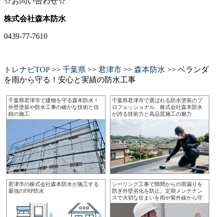
☆お問い合わせ☆
株式会社森本防水
0439-77-7610
トレナビTOP
>>
千葉県
>>
君津市
>>
森本防水
>> ベランダ
を雨から守る！安心と実績の防水工事
千葉県君津市で建物を守る森本防水！
千葉県君津市で選ばれる防水塗装のプ
外壁塗装や防水工事の確かな技術と信
ロフェッショナル、株式会社森本防水
頼の施工
が誇る技術力と高品質施工の魅力
君津市の株式会社森本防水が施工する
シーリング工事で隙間からの雨漏りを
最強のFRP防水
防ぎ外壁劣化を防止。定期メンテナン
スで大切な住まいを雨や紫外線から守
り安心を。