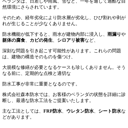
ベランダは、日差しや雨風、雪など、一年を通して過酷な自
然環境にさらされています。
そのため、経年劣化により防水層が劣化し、ひび割れや剥が
れが生じることが少なくありません。
防水機能が低下すると、雨水が建物内部に浸入し、
雨漏り
や
躯体の腐食
、
カビの発生
、
シロアリ被害
など、
深刻な問題を引き起こす可能性があります。これらの問題
は、建物の構造そのものを傷つけ、
大規模な修繕が必要となるケースも珍しくありません。そう
なる前に、定期的な点検と適切な
防水工事が非常に重要となるのです。
株式会社森本防水では、お客様のベランダの状態を詳細に診
断し、最適な防水工法をご提案いたします。
主な工法としては、
FRP防水
、
ウレタン防水
、
シート防水
な
どがあります。