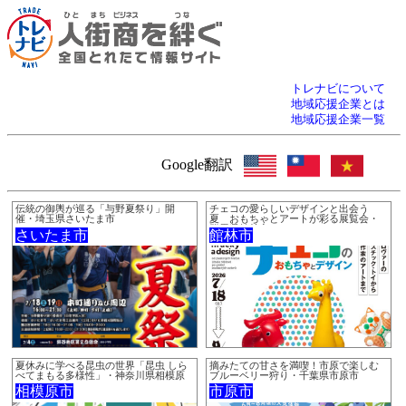
トレナビについて
地域応援企業とは
地域応援企業一覧
Google翻訳
伝統の御輿が巡る「与野夏祭り」開
チェコの愛らしいデザインと出会う
催・埼玉県さいたま市
夏 おもちゃとアートが彩る展覧会・
群馬県館林市
さいたま市
館林市
夏休みに学べる昆虫の世界「昆虫 しら
摘みたての甘さを満喫！市原で楽しむ
べてまもる多様性」・神奈川県相模原
ブルーベリー狩り・千葉県市原市
市
相模原市
市原市