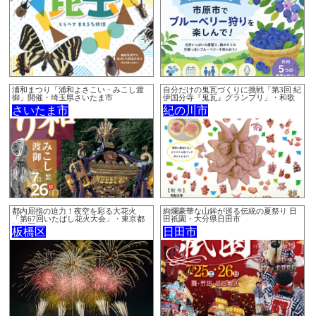
浦和まつり「浦和よさこい・みこし渡
自分だけの鬼瓦づくりに挑戦「第3回 紀
御」開催・埼玉県さいたま市
伊国分寺『鬼瓦』グランプリ」・和歌
山県紀の川市
さいたま市
紀の川市
都内屈指の迫力！夜空を彩る大花火
絢爛豪華な山鉾が巡る伝統の夏祭り 日
「第67回いたばし花火大会」・東京都
田祇園・大分県日田市
板橋区
板橋区
日田市