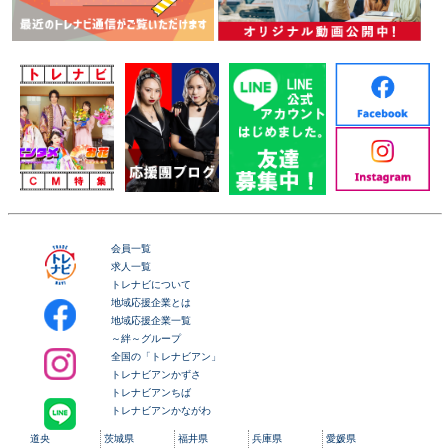
会員一覧
求人一覧
トレナビについて
地域応援企業とは
地域応援企業一覧
～絆～グループ
全国の「トレナビアン」
トレナビアンかずさ
トレナビアンちば
トレナビアンかながわ
道央
茨城県
福井県
兵庫県
愛媛県