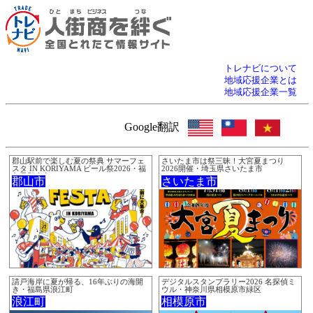
トレナビについて
地域応援企業とは
地域応援企業一覧
Google翻訳
郡山駅前で楽しむ夏の祭典 サマーフェ
さいたま市は祭三昧！大宮夏まつり
スタ IN KORIYAMA ビール祭2026・福
2026開催・埼玉県さいたま市
島県郡山市
郡山市
さいたま市
請戸海岸に夏が帰る、16年ぶりの海開
デジタルスタンプラリー2026 名探偵ミ
き・福島県浪江町
ウル・神奈川県相模原市緑区
浪江町
相模原市