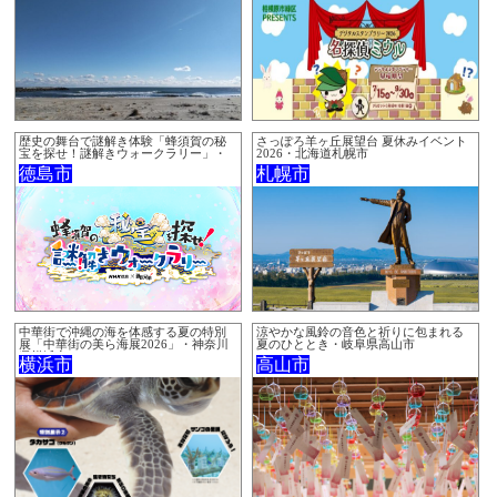
歴史の舞台で謎解き体験「蜂須賀の秘
さっぽろ羊ヶ丘展望台 夏休みイベント
宝を探せ！謎解きウォークラリー」・
2026・北海道札幌市
徳島県徳島市
徳島市
札幌市
中華街で沖縄の海を体感する夏の特別
涼やかな風鈴の音色と祈りに包まれる
展「中華街の美ら海展2026」・神奈川
夏のひととき・岐阜県高山市
県横浜市
横浜市
高山市