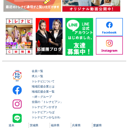
会員一覧
求人一覧
トレナビについて
地域応援企業とは
地域応援企業一覧
～絆～グループ
全国の「トレナビアン」
トレナビアンかずさ
トレナビアンちば
トレナビアンかながわ
道央
茨城県
福井県
兵庫県
愛媛県