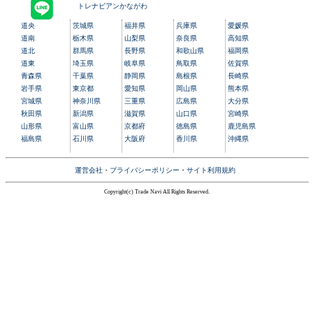
トレナビアンかながわ
道央
茨城県
福井県
兵庫県
愛媛県
道南
栃木県
山梨県
奈良県
高知県
道北
群馬県
長野県
和歌山県
福岡県
道東
埼玉県
岐阜県
鳥取県
佐賀県
青森県
千葉県
静岡県
島根県
長崎県
岩手県
東京都
愛知県
岡山県
熊本県
宮城県
神奈川県
三重県
広島県
大分県
秋田県
新潟県
滋賀県
山口県
宮崎県
山形県
富山県
京都府
徳島県
鹿児島県
福島県
石川県
大阪府
香川県
沖縄県
運営会社
・
プライバシーポリシー
・
サイト利用規約
Copyright(c) Trade Navi All Rights Reserved.