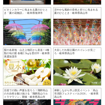
ビタミンカラーに包まれる夏のひとと
涼やかな風鈴の音色と祈りに包まれる
き「夏の花物語」・岐阜県海津市
夏のひととき・岐阜県高山市
梨の名産地・山之上地区から直送！4種
大谷しだれ桜公園のスイレンが見ご
類の旬の梨 各種2.5kgを受付中・岐阜県
ろ・岐阜県高山市
美濃加茂市
沿道での熱い声援を送ろう！飛騨高山
体験しながら学ぶ防災イベント「高山
の大自然を駆け抜ける「飛騨高山ウル
市消防フェスティバル2026」・岐阜県
トラマラソン」開催・岐阜県高山市
高山市