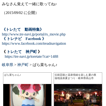
みなさん覚えて一緒に歌ってね♪
（2015/09/02 に公開）
《トレたて 動画特集》
http://www.tre-navi.jp/portal/rs_movie.php
《 トレナビ Facebook 》
https://www.facebook.com/treadnavigation
《
トレたて 神戸町
》
https://tre-navi.jp/toretate/?cat=1488
岐阜県
>
神戸町
>
ばら菜ちゃん♪
ばら菜ちゃん♪
伝統芸能と温泉情緒を楽しむ夏の夜
福地温泉夏まつり・岐阜県高山市