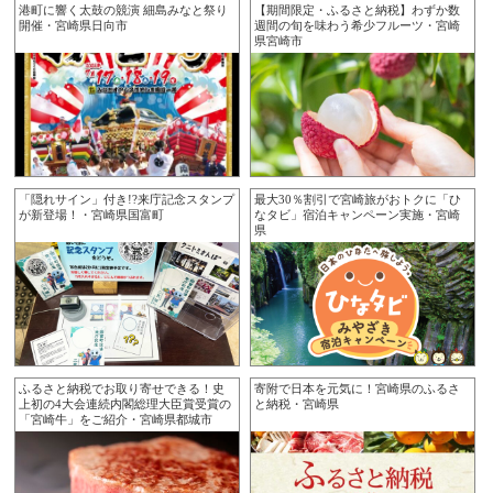
港町に響く太鼓の競演 細島みなと祭り
【期間限定・ふるさと納税】わずか数
開催・宮崎県日向市
週間の旬を味わう希少フルーツ・宮崎
県宮崎市
「隠れサイン」付き!?来庁記念スタンプ
最大30％割引で宮崎旅がおトクに「ひ
が新登場！・宮崎県国富町
なタビ」宿泊キャンペーン実施・宮崎
県
ふるさと納税でお取り寄せできる！史
寄附で日本を元気に！宮崎県のふるさ
上初の4大会連続内閣総理大臣賞受賞の
と納税・宮崎県
「宮崎牛」をご紹介・宮崎県都城市