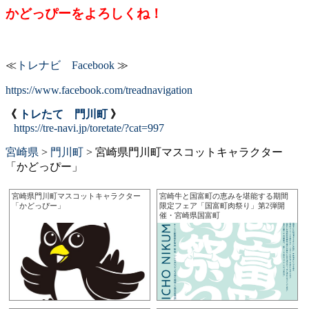
かどっぴーをよろしくね！
≪
トレナビ Facebook
≫
https://www.facebook.com/treadnavigation
《
トレたて 門川町
》
https://tre-navi.jp/toretate/?cat=997
宮崎県
>
門川町
>
宮崎県門川町マスコットキャラクター
「かどっぴー」
宮崎県門川町マスコットキャラクター
宮崎牛と国富町の恵みを堪能する期間
「かどっぴー」
限定フェア「国富町肉祭り」第2弾開
催・宮崎県国富町