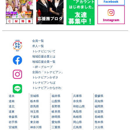
会員一覧
求人一覧
トレナビについて
地域応援企業とは
地域応援企業一覧
～絆～グループ
全国の「トレナビアン」
トレナビアンかずさ
トレナビアンちば
トレナビアンかながわ
道央
茨城県
福井県
兵庫県
愛媛県
道南
栃木県
山梨県
奈良県
高知県
道北
群馬県
長野県
和歌山県
福岡県
道東
埼玉県
岐阜県
鳥取県
佐賀県
青森県
千葉県
静岡県
島根県
長崎県
岩手県
東京都
愛知県
岡山県
熊本県
宮城県
神奈川県
三重県
広島県
大分県