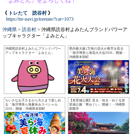
「よみとん」をよろしくね！
《
トレたて 読谷村
》
https://tre-navi.jp/toretate/?cat=1073
沖縄県
>
読谷村
>
沖縄県読谷村よみたんブランドパワーア
ップキャラクター「よみとん」
沖縄県読谷村よみたんブランドパワー
県内最大級1万発の花火が夜空を彩る
アップキャラクター「よみとん」
「海洋博美ら海花火大会2026」開催・
沖縄県本部町
ちいさなお子さまから大人まで楽しめ
【首里城公園】見る・知る・めぐる首
る「海洋博美ら海夏休みスペシャル
里城公園「華みぐい」開催！・沖縄県
2026」開催・沖縄県本部町
那覇市