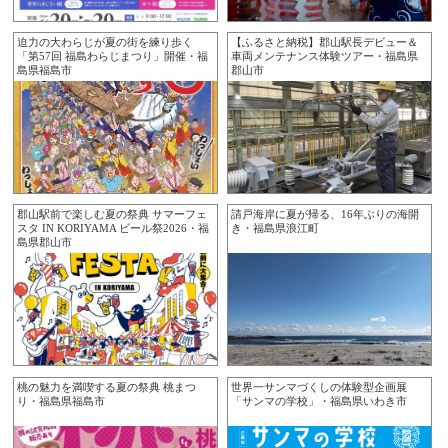
迫力の大わらじが夏の街を練り歩く
【ふるさと納税】郡山駅長デビュー＆
「第57回 福島わらじまつり」開催・福
車両メンテナンス体験ツアー・福島県
島県福島市
郡山市
郡山駅前で楽しむ夏の祭典 サマーフェ
請戸海岸に夏が帰る、16年ぶりの海開
スタ IN KORIYAMA ビール祭2026・福
き・福島県浪江町
島県郡山市
桃の魅力を満喫する夏の祭典 桃まつ
世界一サンマづくしの体験型企画展
り・福島県福島市
「サンマの学校」・福島県いわき市