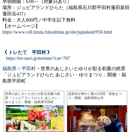
早朝開園：6:00～（対象日あり）
場所：ジュピアランドひらた（福島県石川郡平田村蓬田新田
蓬田岳437）
料金：大人800円／中学生以下無料
【ホームページ】
https://www.vill.hirata.fukushima.jp/site/jupialand/950.html
《
トレたて 平田村
》
https://tre-navi.jp/toretate/?cat=787
福島県
>
平田村
>
世界のあじさいとゆりが彩る初夏の絶景
「ジュピアランドひらた あじさい・ゆりまつり」開催・福
島県平田町
世界のあじさいとゆりが彩る初夏の絶
温泉街が華やぐ夏の2日間「萩姫まつ
景「ジュピアランドひらた あじさい・
り」開催・福島県郡山市
ゆりまつり」開催・福島県平田町