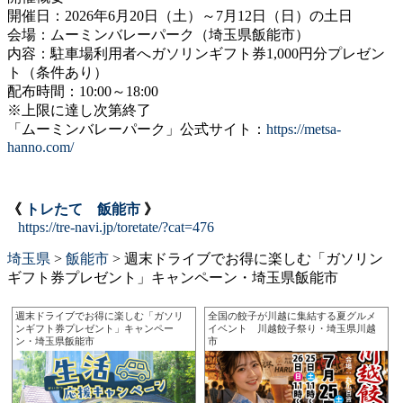
開催日：2026年6月20日（土）～7月12日（日）の土日
会場：ムーミンバレーパーク（埼玉県飯能市）
内容：駐車場利用者へガソリンギフト券1,000円分プレゼン
ト（条件あり）
配布時間：10:00～18:00
※上限に達し次第終了
「ムーミンバレーパーク」公式サイト：
https://metsa-
hanno.com/
《
トレたて 飯能市
》
https://tre-navi.jp/toretate/?cat=476
埼玉県
>
飯能市
>
週末ドライブでお得に楽しむ「ガソリン
ギフト券プレゼント」キャンペーン・埼玉県飯能市
週末ドライブでお得に楽しむ「ガソリ
全国の餃子が川越に集結する夏グルメ
ンギフト券プレゼント」キャンペー
イベント 川越餃子祭り・埼玉県川越
ン・埼玉県飯能市
市