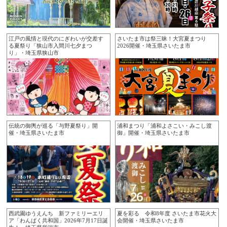
江戸の風情と現代のにぎわいが交差す
さいたま市は祭三昧！大宮夏まつり
る夏祭り「狭山市入間川七夕まつ
2026開催・埼玉県さいたま市
り」・埼玉県狭山市
伝統の御輿が巡る「与野夏祭り」開
浦和まつり「浦和よさこい・みこし渡
催・埼玉県さいたま市
御」開催・埼玉県さいたま市
西武園ゆうえんち 新ファミリーエリ
夏を彩る 令和8年度 さいたま市花火大
ア「わんぱく共和国」2026年7月17日誕
会開催・埼玉県さいたま市