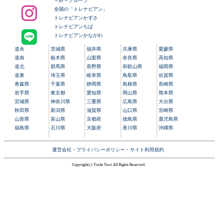
～絆～グループ
全国の「トレナビアン」
トレナビアンかずさ
トレナビアンちば
トレナビアンかながわ
道央
茨城県
福井県
兵庫県
愛媛県
道南
栃木県
山梨県
奈良県
高知県
道北
群馬県
長野県
和歌山県
福岡県
道東
埼玉県
岐阜県
鳥取県
佐賀県
青森県
千葉県
静岡県
島根県
長崎県
岩手県
東京都
愛知県
岡山県
熊本県
宮城県
神奈川県
三重県
広島県
大分県
秋田県
新潟県
滋賀県
山口県
宮崎県
山形県
富山県
京都府
徳島県
鹿児島県
福島県
石川県
大阪府
香川県
沖縄県
運営会社
・
プライバシーポリシー
・
サイト利用規約
Copyright(c) Trade Navi All Rights Reserved.