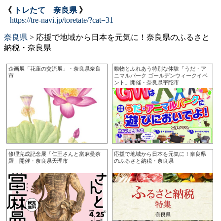
《
トレたて 奈良県
》
https://tre-navi.jp/toretate/?cat=31
奈良県
>
応援で地域から日本を元気に！奈良県のふるさと
納税・奈良県
企画展「花蓮の交流展」・奈良県奈良
動物とふれあう特別な体験「うだ・ア
市
ニマルパーク ゴールデンウィークイベ
ント」開催・奈良県宇陀市
修理完成記念展「仁王さんと當麻曼荼
応援で地域から日本を元気に！奈良県
羅」開催・奈良県天理市
のふるさと納税・奈良県