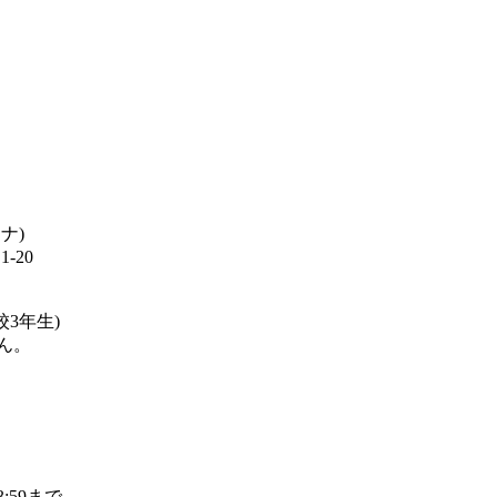
ナ)
-20
3年生)
ん。
3:59まで