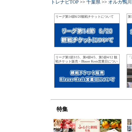
トレナビTOP
>>
千葉県
>>
オルカ鴨川
リーグ第14節6/20観戦チケットについて
第
リーグ第1節3/15、第4節4/5、第5節4/12 観
「
戦チケット販売・Blauer Kreis営業日につい
て
特集