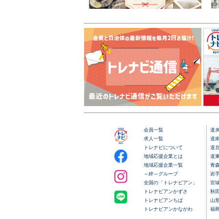
会員一覧
道
求人一覧
道
トレナビについて
道
地域応援企業とは
道
地域応援企業一覧
青
～絆～グループ
岩
全国の「トレナビアン」
宮
トレナビアンかずさ
秋
トレナビアンちば
山
トレナビアンかながわ
福