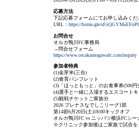
応募方法
下記応募フォームにてお申し込みくだ
URL：
https://forms.gle/sFxQGYMaEFo
お問合せ
オルカ鴨川FC事務局
→問合せフォーム
https://www.orcakamogawafc.com/inquiry
参加者特典
(1)金芽米(三合)
(2)食育パンフレット
(3)「ほっともっと」のお食事券(500円
(4)選手と一緒に入場するエスコート
(5)観戦チケットご家族分
2026 プレナスなでしこリーグ1部
第14節6月20日(土)18:00キックオフ
オルカ鴨川FC vs ニッパツ横浜FCシ
※クリニック参加後はご家族で試合を