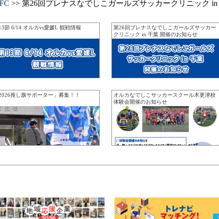
FC
>> 第26回プレナスなでしこガールズサッカークリニック in
13節 6/14 オルカvs愛媛L 観戦情報
第26回プレナスなでしこガールズサッカー
クリニック in 千葉 開催のお知らせ
2026推し旗サポーター」募集！！
オルカなでしこサッカースクール木更津校
体験会開催のお知らせ