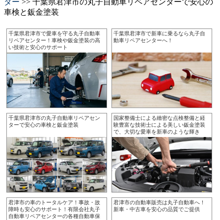
ター
>> 千葉県君津市の丸子自動車リペアセンターで安心の
車検と鈑金塗装
千葉県君津市で愛車を守る丸子自動車
千葉県君津市で新車に乗るなら丸子自
リペアセンター！車検や鈑金塗装の高
動車リペアセンターへ！
い技術と安心のサポート
千葉県君津市の丸子自動車リペアセン
国家整備士による緻密な点検整備と経
ターで安心の車検と鈑金塗装
験豊富な技術士による美しい鈑金塗装
で、大切な愛車を新車のような輝き
へ。
君津市の車のトータルケア！事故・故
君津市の自動車販売は丸子自動車へ！
障時も安心のサポート！有限会社丸子
新車・中古車を安心の品質でご提供
自動車リペアセンターの各種自動車保