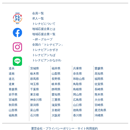
会員一覧
求人一覧
トレナビについて
地域応援企業とは
地域応援企業一覧
～絆～グループ
全国の「トレナビアン」
トレナビアンかずさ
トレナビアンちば
トレナビアンかながわ
道央
茨城県
福井県
兵庫県
愛媛県
道南
栃木県
山梨県
奈良県
高知県
道北
群馬県
長野県
和歌山県
福岡県
道東
埼玉県
岐阜県
鳥取県
佐賀県
青森県
千葉県
静岡県
島根県
長崎県
岩手県
東京都
愛知県
岡山県
熊本県
宮城県
神奈川県
三重県
広島県
大分県
秋田県
新潟県
滋賀県
山口県
宮崎県
山形県
富山県
京都府
徳島県
鹿児島県
福島県
石川県
大阪府
香川県
沖縄県
運営会社
・
プライバシーポリシー
・
サイト利用規約