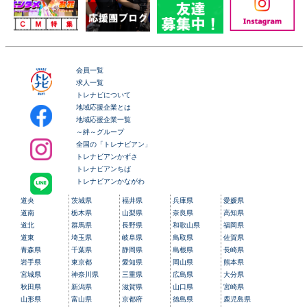
会員一覧
求人一覧
トレナビについて
地域応援企業とは
地域応援企業一覧
～絆～グループ
全国の「トレナビアン」
トレナビアンかずさ
トレナビアンちば
トレナビアンかながわ
道央
茨城県
福井県
兵庫県
愛媛県
道南
栃木県
山梨県
奈良県
高知県
道北
群馬県
長野県
和歌山県
福岡県
道東
埼玉県
岐阜県
鳥取県
佐賀県
青森県
千葉県
静岡県
島根県
長崎県
岩手県
東京都
愛知県
岡山県
熊本県
宮城県
神奈川県
三重県
広島県
大分県
秋田県
新潟県
滋賀県
山口県
宮崎県
山形県
富山県
京都府
徳島県
鹿児島県