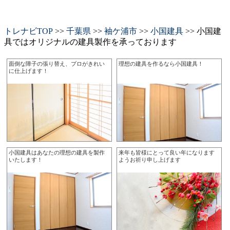
トレナビTOP
>>
千葉県
>>
袖ケ浦市
>>
小国建具
>> 小国建
具ではオリジナルの建具製作を承っております
面倒な障子の張り替え、プロがきれい
理想の建具を作るなら小国建具！
に仕上げます！
小国建具はあなたの理想の建具を製作
来年も皆様にとって良い年になります
いたします！
ようお祈り申し上げます