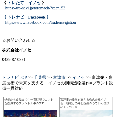
《
トレたて イノセ
》
https://tre-navi.jp/toremach/?cat=153
《 トレナビ Facebook 》
https://www.facebook.com/tradenavigation
☆お問い合わせ☆
株式会社イノセ
0439-87-0871
トレナビTOP
>>
千葉県
>>
富津市
>>
イノセ
>> 富津発・高
度技術で未来を支える！イノセの鋼構造物製作×プラント設
備一貫対応
鉄鋼から食品まで！一貫監理でコスト
富津市の発展を支える株式会社イノ
を削減するプラント工事のプロ
セ：地域との絆と感謝の心で築く信頼
のモノづくり