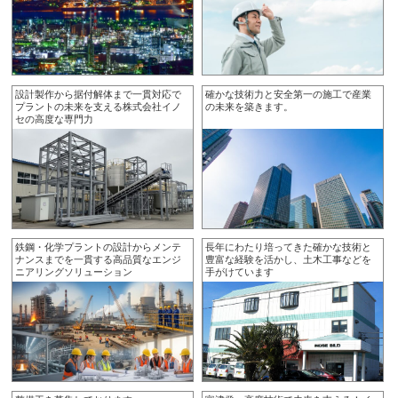
設計製作から据付解体まで一貫対応で
確かな技術力と安全第一の施工で産業
プラントの未来を支える株式会社イノ
の未来を築きます。
セの高度な専門力
鉄鋼・化学プラントの設計からメンテ
長年にわたり培ってきた確かな技術と
ナンスまでを一貫する高品質なエンジ
豊富な経験を活かし、土木工事などを
ニアリングソリューション
手がけています