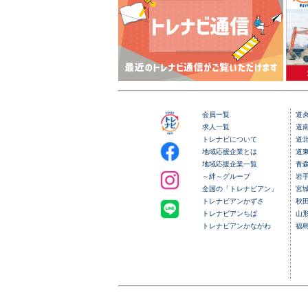
会員一覧
道
求人一覧
道
トレナビについて
道
地域応援企業とは
道
地域応援企業一覧
青
～絆～グループ
岩
全国の「トレナビアン」
宮
トレナビアンかずさ
秋
トレナビアンちば
山
トレナビアンかながわ
福