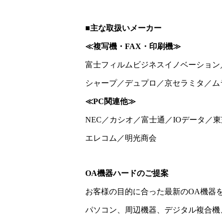
■主な取扱いメーカー
≪複写機・FAX・印刷機≫
富士フィルムビジネスイノベーション
シャープ／デュプロ／京セラミタ／ム
≪PC関連他≫
NEC／カシオ／富士通／IOデータ／
エレコム／明光商会
OA機器ハードのご提案
お客様の目的に合った最新のOA機器
パソコン、周辺機器、デジタル複合機