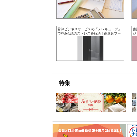
君津ビジネスサービスの「テレキューブ」
書
でWeb会議のストレスを解消！高遮音ブー
ジ
スが実現する究極の集中空間
ビ
特集