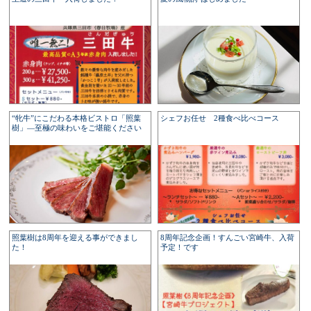
“牝牛”にこだわる本格ビストロ「照葉
シェフお任せ 2種食べ比べコース
樹」—至極の味わいをご堪能ください
照葉樹は8周年を迎える事ができまし
8周年記念企画！すんごい宮崎牛、入荷
た！
予定！です