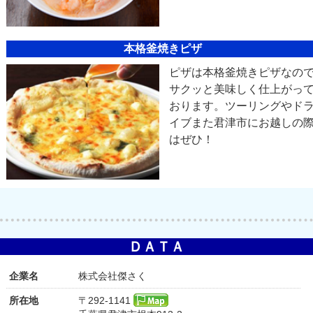
本格釜焼きピザ
ピザは本格釜焼きピザなの
サクッと美味しく仕上がっ
おります。ツーリングやド
イブまた君津市にお越しの
はぜひ！
ＤＡＴＡ
企業名
株式会社傑さく
所在地
〒292‐1141