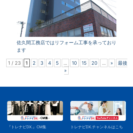
佐久間工務店ではリフォーム工事を承っており
ます
1 / 23
1
2
3
4
5
...
10
15
20
...
»
最後
»
『トレナビDX.』CM集
トレナビDX.チャンネルはこち