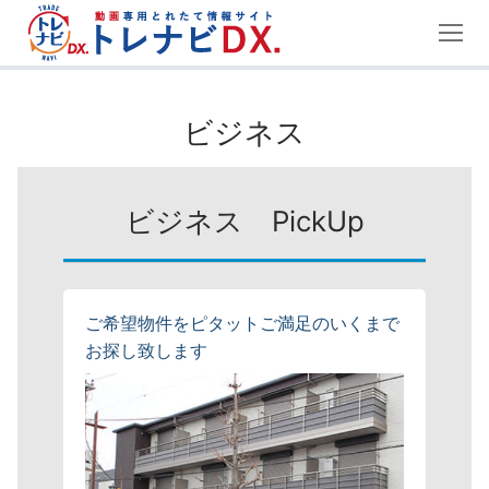
コ
ン
テ
ン
ツ
ビジネス
へ
ス
キ
ビジネス PickUp
ッ
プ
ご希望物件をピタットご満足のいくまで
お探し致します