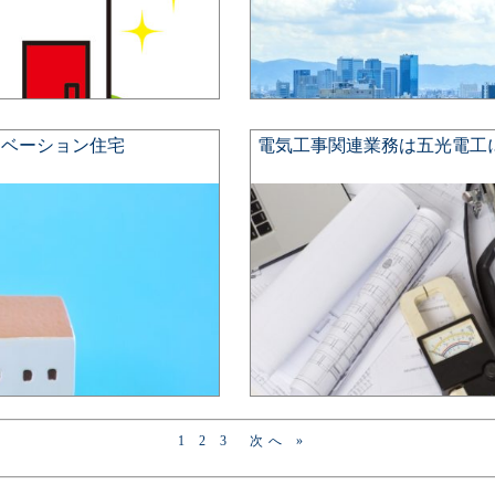
ノベーション住宅
電気工事関連業務は五光電工
1
2
3
次へ »