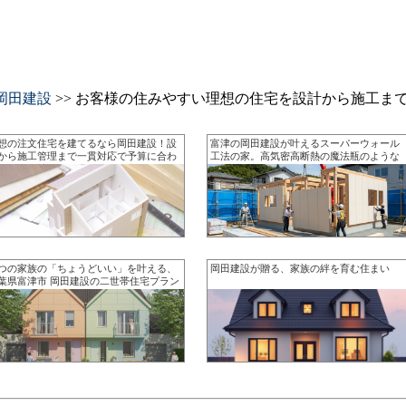
岡田建設
>> お客様の住みやすい理想の住宅を設計から施工ま
想の注文住宅を建てるなら岡田建設！設
富津の岡田建設が叶えるスーパーウォール
から施工管理まで一貫対応で予算に合わ
工法の家。高気密高断熱の魔法瓶のような
た自由設計の住まいづくりを実現します
温もりが家族の健康を守り一年中快適で健
やかな暮らしを約束します
つの家族の「ちょうどいい」を叶える、
岡田建設が贈る、家族の絆を育む住まい
葉県富津市 岡田建設の二世帯住宅プラン