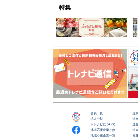
特集
会員一覧
道
求人一覧
道
トレナビについて
道
地域応援企業とは
道
地域応援企業一覧
青