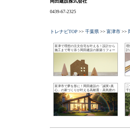
岡田建設株式会社
0439-67-2325
トレナビTOP
>>
千葉県
>>
富津市
>>
富津で理想の注文住宅を叶える！設計から
理
施工まで寄り添う岡田建設の新築リフォー
計
ム
せ
富津市で夢を形に！岡田建設の「誠実×真
二
心」の家づくりが叶える高耐震・高気密の
千
快適住空間