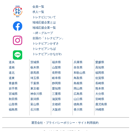
会員一覧
求人一覧
トレナビについて
地域応援企業とは
地域応援企業一覧
～絆～グループ
全国の「トレナビアン」
トレナビアンかずさ
トレナビアンちば
トレナビアンかながわ
道央
茨城県
福井県
兵庫県
愛媛県
道南
栃木県
山梨県
奈良県
高知県
道北
群馬県
長野県
和歌山県
福岡県
道東
埼玉県
岐阜県
鳥取県
佐賀県
青森県
千葉県
静岡県
島根県
長崎県
岩手県
東京都
愛知県
岡山県
熊本県
宮城県
神奈川県
三重県
広島県
大分県
秋田県
新潟県
滋賀県
山口県
宮崎県
山形県
富山県
京都府
徳島県
鹿児島県
福島県
石川県
大阪府
香川県
沖縄県
運営会社
・
プライバシーポリシー
・
サイト利用規約