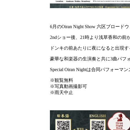
6月のOiran Night Show 六区ブロード
2ndショー後、21時より浅草香和の前
ドンキの前あたりに夜になると出現す
豪華な和楽器の生演奏と共に3曲パフ
Special Oiran Nightは合同パフ
※観覧無料
※写真動画撮影可
※雨天中止