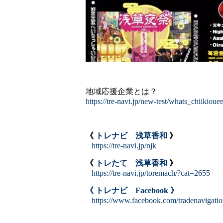
地域応援企業とは？
https://tre-navi.jp/new-test/whats_chiikioue
《
トレナビ 浅草香和
》
https://tre-navi.jp/njk
《
トレたて 浅草香和
》
https://tre-navi.jp/toremach/?cat=2655
《 トレナビ Facebook 》
https://www.facebook.com/tradenavigati