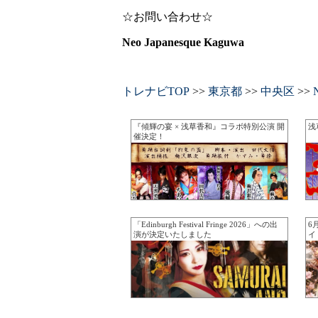
☆お問い合わせ☆
Neo Japanesque Kaguwa
トレナビTOP
>>
東京都
>>
中央区
>>
『傾輝の宴 × 浅草香和』コラボ特別公演 開
浅
催決定！
「Edinburgh Festival Fringe 2026」への出
6
演が決定いたしました
イ