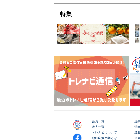
特集
会員一覧
道
求人一覧
道
トレナビについて
道
地域応援企業とは
道