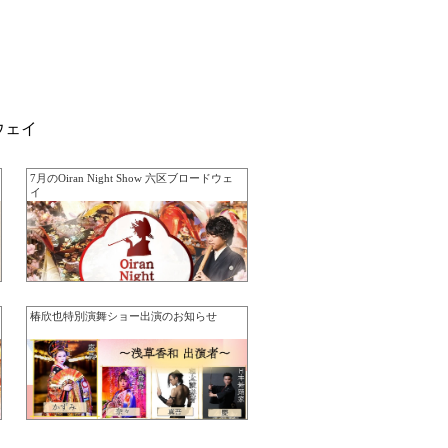
ドウェイ
7月のOiran Night Show 六区ブロードウェ
イ
椿欣也特別演舞ショー出演のお知らせ