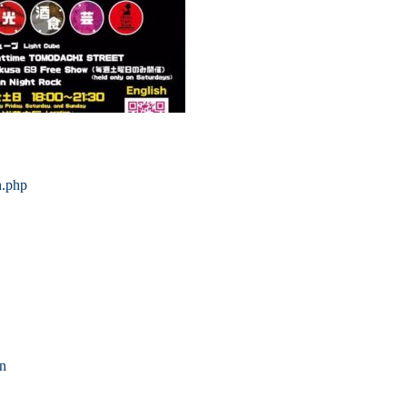
n.php
on