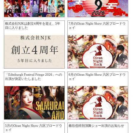
株式会社NJKは創立4周年を迎え、5年
7月のOiran Night Show 六区ブロードウ
目に入りました
ェイ
「Edinburgh Festival Fringe 2026」への
6月のOiran Night Show 六区ブロードウ
出演が決定いたしました
ェイ
5月のOiran Night Show 六区ブロードウ
椿欣也特別演舞ショー出演のお知らせ
ェイ