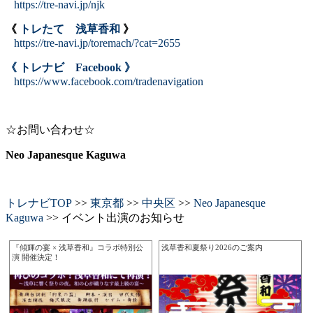
https://tre-navi.jp/njk
《
トレたて 浅草香和
》
https://tre-navi.jp/toremach/?cat=2655
《 トレナビ Facebook 》
https://www.facebook.com/tradenavigation
☆お問い合わせ☆
Neo Japanesque Kaguwa
トレナビTOP
>>
東京都
>>
中央区
>>
Neo Japanesque
Kaguwa
>> イベント出演のお知らせ
『傾輝の宴 × 浅草香和』コラボ特別公
浅草香和夏祭り2026のご案内
演 開催決定！