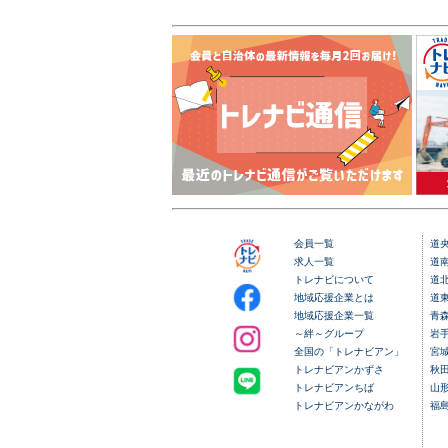
会員一覧
道
求人一覧
道
トレナビについて
道
地域応援企業とは
道
地域応援企業一覧
青
～絆～グループ
岩
全国の「トレナビアン」
宮
トレナビアンかずさ
秋
トレナビアンちば
山
トレナビアンかながわ
福