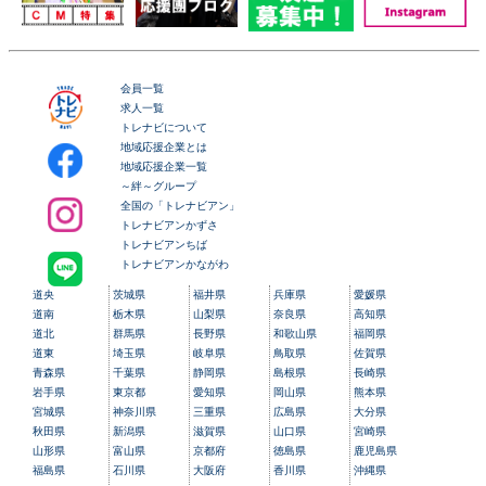
会員一覧
求人一覧
トレナビについて
地域応援企業とは
地域応援企業一覧
～絆～グループ
全国の「トレナビアン」
トレナビアンかずさ
トレナビアンちば
トレナビアンかながわ
道央
茨城県
福井県
兵庫県
愛媛県
道南
栃木県
山梨県
奈良県
高知県
道北
群馬県
長野県
和歌山県
福岡県
道東
埼玉県
岐阜県
鳥取県
佐賀県
青森県
千葉県
静岡県
島根県
長崎県
岩手県
東京都
愛知県
岡山県
熊本県
宮城県
神奈川県
三重県
広島県
大分県
秋田県
新潟県
滋賀県
山口県
宮崎県
山形県
富山県
京都府
徳島県
鹿児島県
福島県
石川県
大阪府
香川県
沖縄県