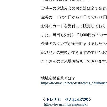
17時～の夕涼み会のお会計は全て金
金券カードは本日から21日まで1,000円で
お得なカードを受付にて販売しており
また、当日も受付にて1,000円分の
金券のスタンプが全部貯まりましたら
記念品との交換ができますのでぜひお
たくさんのご来場お待ちしております
地域応援企業とは？
https://tre-navi.jp/new-test/whats_chiikioue
《
トレナビ せんねんの木
》
https://tre-navi.jp/sennennoki