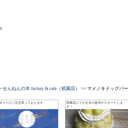
on
>
せんねんの木 factory & cafe（祇園店）
>> マメノキドッグパ
ギフトのご注文承っております
祇園店にてかき氷の提供がスタートしま
す！