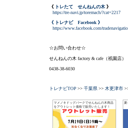
《
トレたて せんねんの木
》
https://tre-navi.jp/toremach/?cat=2217
《 トレナビ Facebook 》
https://www.facebook.com/tradenavigati
☆お問い合わせ☆
せんねんの木 factory & cafe（祇園店）
0438-38-6030
トレナビTOP
>>
千葉県
>>
木更津市
>
マメノキドッグパークでせんねんの木商品
夏
をアウトレット価格で販売いたします！