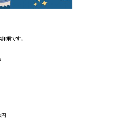
の詳細です。
時
0円