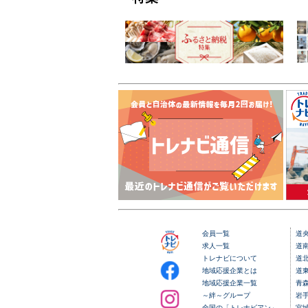
会員一覧
道
求人一覧
道
トレナビについて
道
地域応援企業とは
道
地域応援企業一覧
青
～絆～グループ
岩
全国の「トレナビアン」
宮