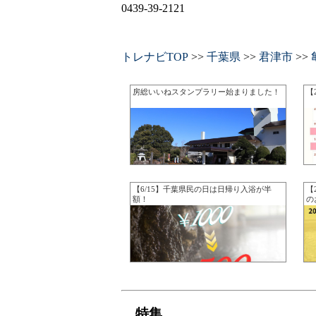
0439-39-2121
トレナビTOP
>>
千葉県
>>
君津市
>>
房総いいねスタンプラリー始まりました！
【
【6/15】千葉県民の日は日帰り入浴が半
【
額！
の
特集