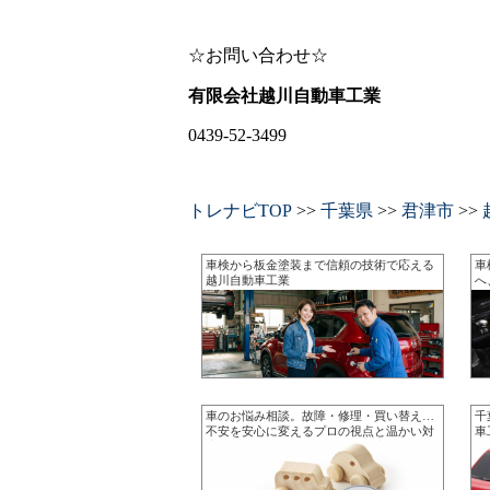
☆お問い合わせ☆
有限会社越川自動車工業
0439-52-3499
トレナビTOP
>>
千葉県
>>
君津市
>>
車検から板金塗装まで信頼の技術で応える
車
越川自動車工業
へ
き
車のお悩み相談。故障・修理・買い替え…
千
不安を安心に変えるプロの視点と温かい対
車
応で、あなたのカーライフを徹底サポー
ト
ト。