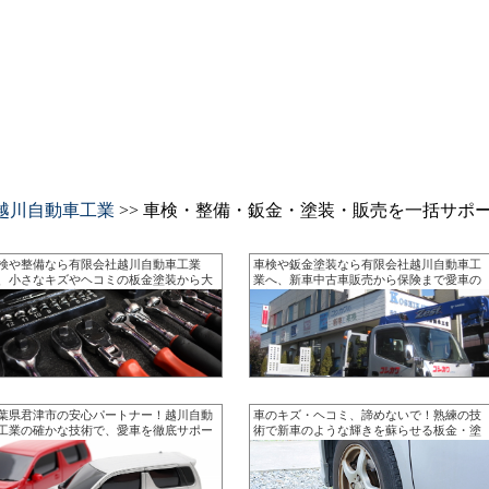
越川自動車工業
>> 車検・整備・鈑金・塗装・販売を一括サポ
検や整備なら有限会社越川自動車工業
車検や鈑金塗装なら有限会社越川自動車工
、小さなキズやヘコミの板金塗装から大
業へ、新車中古車販売から保険まで愛車の
な修理まで幅広く対応いたします
不調を気軽にご相談ください
葉県君津市の安心パートナー！越川自動
車のキズ・ヘコミ、諦めないで！熟練の技
工業の確かな技術で、愛車を徹底サポー
術で新車のような輝きを蘇らせる板金・塗
装