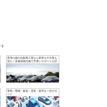
ート
君津の越川自動車工業なら新車も中古車も
安心！各種保険完備で手厚いサポートが評
判の、理想の一台と出会える地元のパート
ナー
車検・整備・鈑金・塗装・販売を一括サポ
ート