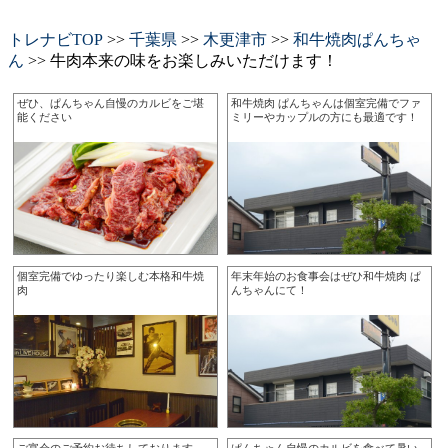
トレナビTOP
>>
千葉県
>>
木更津市
>>
和牛焼肉ぱんちゃ
ん
>> 牛肉本来の味をお楽しみいただけます！
ぜひ、ぱんちゃん自慢のカルビをご堪
和牛焼肉 ぱんちゃんは個室完備でファ
能ください
ミリーやカップルの方にも最適です！
個室完備でゆったり楽しむ本格和牛焼
年末年始のお食事会はぜひ和牛焼肉 ぱ
肉
んちゃんにて！
ご宴会のご予約お待ちしております
ぱんちゃん自慢のカルビを食べて暑い