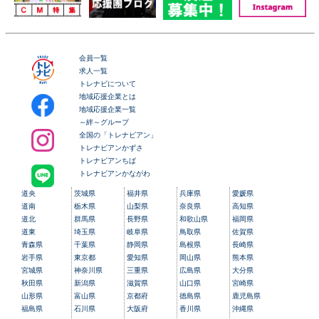
会員一覧
求人一覧
トレナビについて
地域応援企業とは
地域応援企業一覧
～絆～グループ
全国の「トレナビアン」
トレナビアンかずさ
トレナビアンちば
トレナビアンかながわ
道央
茨城県
福井県
兵庫県
愛媛県
道南
栃木県
山梨県
奈良県
高知県
道北
群馬県
長野県
和歌山県
福岡県
道東
埼玉県
岐阜県
鳥取県
佐賀県
青森県
千葉県
静岡県
島根県
長崎県
岩手県
東京都
愛知県
岡山県
熊本県
宮城県
神奈川県
三重県
広島県
大分県
秋田県
新潟県
滋賀県
山口県
宮崎県
山形県
富山県
京都府
徳島県
鹿児島県
福島県
石川県
大阪府
香川県
沖縄県