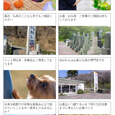
墓石・仏具のことなら何でもご相談く
お墓・お仏壇・ご供養のご相談お待ち
ださい
しております
ペット用仏具・供養品もご用意してお
ゆがわらはお墓と仏具の専門店です
ります
出来る範囲での供養を家族みんなで続
お墓はいつ建てるべき？四十九日法要
けていくことを今一度考えてみません
までに考えたいお墓づくり
か？