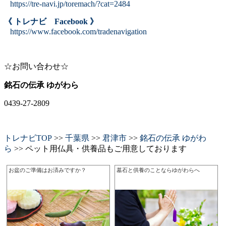
https://tre-navi.jp/toremach/?cat=2484
《 トレナビ Facebook 》
https://www.facebook.com/tradenavigation
☆お問い合わせ☆
銘石の伝承 ゆがわら
0439-27-2809
トレナビTOP
>>
千葉県
>>
君津市
>>
銘石の伝承 ゆがわ
ら
>> ペット用仏具・供養品もご用意しております
お盆のご準備はお済みですか？
墓石と供養のことならゆがわらへ