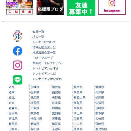
会員一覧
求人一覧
トレナビについて
地域応援企業とは
地域応援企業一覧
～絆～グループ
全国の「トレナビアン」
トレナビアンかずさ
トレナビアンちば
トレナビアンかながわ
道央
茨城県
福井県
兵庫県
愛媛県
道南
栃木県
山梨県
奈良県
高知県
道北
群馬県
長野県
和歌山県
福岡県
道東
埼玉県
岐阜県
鳥取県
佐賀県
青森県
千葉県
静岡県
島根県
長崎県
岩手県
東京都
愛知県
岡山県
熊本県
宮城県
神奈川県
三重県
広島県
大分県
秋田県
新潟県
滋賀県
山口県
宮崎県
山形県
富山県
京都府
徳島県
鹿児島県