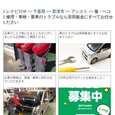
トレナビTOP
>>
千葉県
>>
君津市
>>
アシスト
>> 傷・ヘコ
ミ修理・車検・愛車のトラブルなら安田鈑金にすべてお任せ
ください
お車のことで気になるところがござい
車のトラブルは安田鈑金にすべてお任
ましたらお気軽にご相談ください
せください
お車の車検は、迅速・確実に対応させ
LINE公式アカウントを始めました！
ていただきます