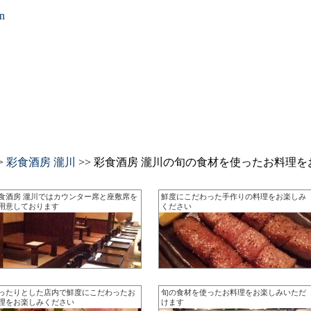
on
>
彩食酒房 瀧川
>> 彩食酒房 瀧川の旬の食材を使ったお料理
食酒房 瀧川ではカウンター席と座敷席を
鮮度にこだわった手作りの料理をお楽しみ
用意しております
ください
ったりとした店内で鮮度にこだわったお
旬の食材を使ったお料理をお楽しみいただ
理をお楽しみください
けます