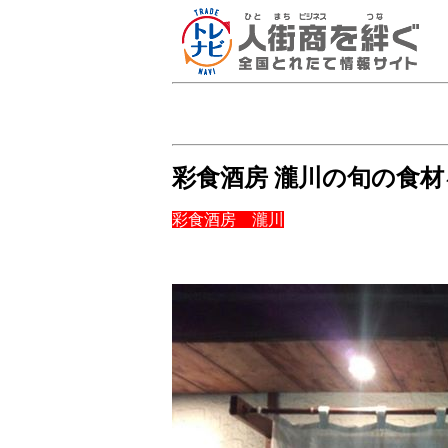
彩食酒房 瀧川の旬の食
彩食酒房 瀧川