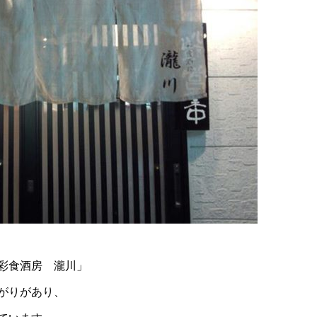
彩食酒房 瀧川」
がりがあり、