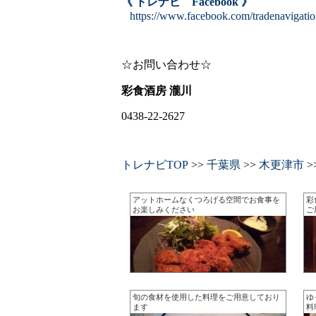
《 トレナビ Facebook 》
https://www.facebook.com/tradenavigati
☆お問い合わせ☆
彩食酒房 瀧川
0438-22-2627
トレナビTOP
>>
千葉県
>>
木更津市
>
アットホームなくつろげる空間でお食事を
彩
お楽しみください
ご
旬の食材を使用した料理をご用意しており
ゆ
ます
料