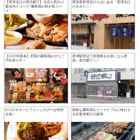
【君津北口の君式横丁】当店人気No,1
尾張屋君津店のそばにある「君津北口
宴会向けコース”霧島鶏の焼き鳥コー
のきみだこ」
ス”
【2025年新春】君鶏の霧島鶏おせちご
君津駅周辺で居酒屋をお探しなら君
予約承り中！
鶏・君式横丁へ！
8/12のギターとワインしのぴ〜は特別
新鮮な霧島鶏をリーズナブルに味わえ
企画！
る木更津東口の庭鶏