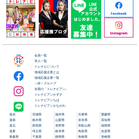
会員一覧
求人一覧
トレナビについて
地域応援企業とは
地域応援企業一覧
～絆～グループ
全国の「トレナビアン」
トレナビアンかずさ
トレナビアンちば
トレナビアンかながわ
道央
茨城県
福井県
兵庫県
愛媛県
道南
栃木県
山梨県
奈良県
高知県
道北
群馬県
長野県
和歌山県
福岡県
道東
埼玉県
岐阜県
鳥取県
佐賀県
青森県
千葉県
静岡県
島根県
長崎県