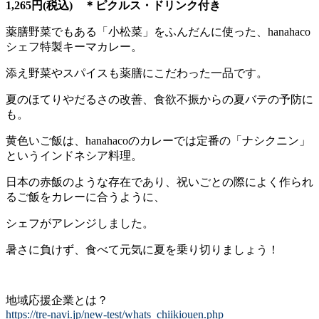
1,265円(税込) ＊ピクルス・ドリンク付き
薬膳野菜でもある「小松菜」をふんだんに使った、hanahaco
シェフ特製キーマカレー。
添え野菜やスパイスも薬膳にこだわった一品です。
夏のほてりやだるさの改善、食欲不振からの夏バテの予防に
も。
黄色いご飯は、hanahacoのカレーでは定番の「ナシクニン」
というインドネシア料理。
日本の赤飯のような存在であり、祝いごとの際によく作られ
るご飯をカレーに合うように、
シェフがアレンジしました。
暑さに負けず、食べて元気に夏を乗り切りましょう！
地域応援企業とは？
https://tre-navi.jp/new-test/whats_chiikiouen.php