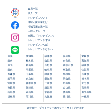
会員一覧
求人一覧
トレナビについて
地域応援企業とは
地域応援企業一覧
～絆～グループ
全国の「トレナビアン」
トレナビアンかずさ
トレナビアンちば
トレナビアンかながわ
道央
茨城県
福井県
兵庫県
愛媛県
道南
栃木県
山梨県
奈良県
高知県
道北
群馬県
長野県
和歌山県
福岡県
道東
埼玉県
岐阜県
鳥取県
佐賀県
青森県
千葉県
静岡県
島根県
長崎県
岩手県
東京都
愛知県
岡山県
熊本県
宮城県
神奈川県
三重県
広島県
大分県
秋田県
新潟県
滋賀県
山口県
宮崎県
山形県
富山県
京都府
徳島県
鹿児島県
福島県
石川県
大阪府
香川県
沖縄県
運営会社
・
プライバシーポリシー
・
サイト利用規約