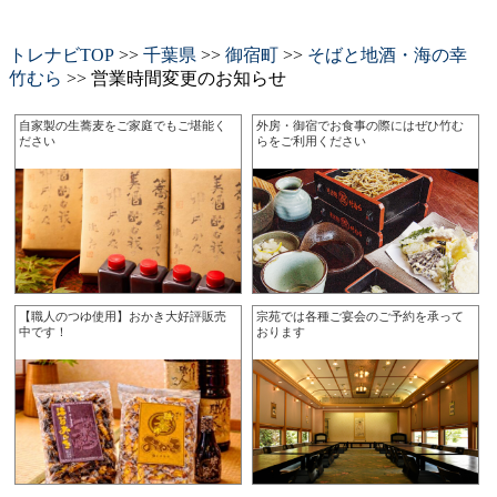
トレナビTOP
>>
千葉県
>>
御宿町
>>
そばと地酒・海の幸
竹むら
>> 営業時間変更のお知らせ
自家製の生蕎麦をご家庭でもご堪能く
外房・御宿でお食事の際にはぜひ竹む
ださい
らをご利用ください
【職人のつゆ使用】おかき大好評販売
宗苑では各種ご宴会のご予約を承って
中です！
おります