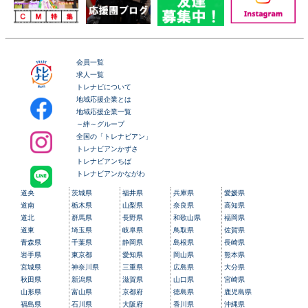
会員一覧
求人一覧
トレナビについて
地域応援企業とは
地域応援企業一覧
～絆～グループ
全国の「トレナビアン」
トレナビアンかずさ
トレナビアンちば
トレナビアンかながわ
道央
茨城県
福井県
兵庫県
愛媛県
道南
栃木県
山梨県
奈良県
高知県
道北
群馬県
長野県
和歌山県
福岡県
道東
埼玉県
岐阜県
鳥取県
佐賀県
青森県
千葉県
静岡県
島根県
長崎県
岩手県
東京都
愛知県
岡山県
熊本県
宮城県
神奈川県
三重県
広島県
大分県
秋田県
新潟県
滋賀県
山口県
宮崎県
山形県
富山県
京都府
徳島県
鹿児島県
福島県
石川県
大阪府
香川県
沖縄県