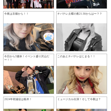
今夜は京都から！！
チバテレ土曜の夜21:30からは〜？？
今日から3連休！イベント盛り沢山だ
このあとチバテレはじまる！！
ー！！
2024年初遠征は栃木！
ミュージカル出演！そして今夜は？