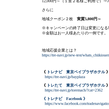
12,000円～（１室２名様ご利用で）⇒
さらに
地域クーポン２枚
実質5,800円～
※キャンペーンの終了日は変更になる
※金額はお一人様あたりの一例です。
地域応援企業とは？
https://tre-navi.jp/new-test/whats_chiikioue
《
トレナビ 東京ベイプラザホテル
https://tre-navi.jp/bayplaza
《
トレたて 東京ベイプラザホテル
https://tre-navi.jp/toremach/?cat=2362
《 トレナビ Facebook 》
https://www.facebook.com/tradenavigati