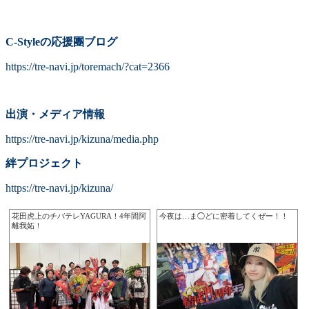
C-Styleの応援團ブログ
https://tre-navi.jp/toremach/?cat=2366
出演・メディア情報
https://tre-navi.jp/kizuna/media.php
絆プロジェクト
https://tre-navi.jp/kizuna/
花田虎上のチバテレYAGURA！4年間‪阿
今夜は…ま◯どに密着してくぜー！！
離我妬‬！