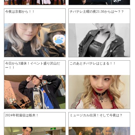
今夜は京都から！！
チバテレ土曜の夜21:30からは〜？？
今日から3連休！イベント盛り沢山だ
このあとチバテレはじまる！！
ー！！
2024年初遠征は栃木！
ミュージカル出演！そして今夜は？