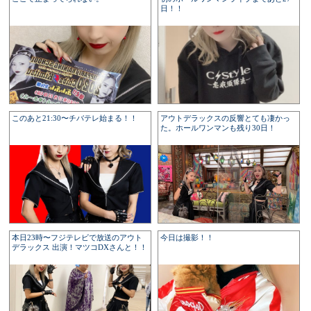
日！！
このあと21:30〜チバテレ始まる！！
アウトデラックスの反響とても凄かっ
た。ホールワンマンも残り30日！
本日23時〜フジテレビで放送のアウト
今日は撮影！！
デラックス 出演！マツコDXさんと！！