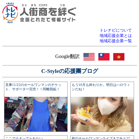
トレナビについて
地域応援企業とは
地域応援企業一覧
Google翻訳
C-Styleの応援團ブログ
見事11/22のホールワンマンのチケッ
もう10月も終わりか。明日はハロウィ
ト、サポーター完売！！阿離我妬！
ンだね！
ここで止まってられない。
初のホールワンマンライブまであと27