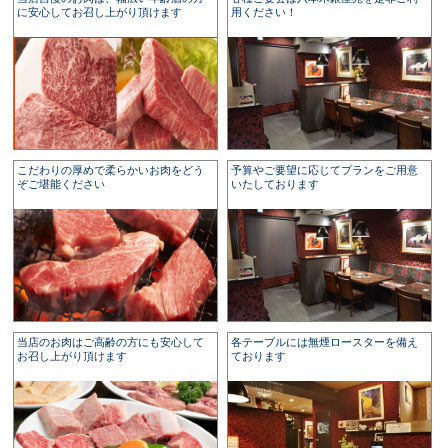
に安心してお召し上がり頂けます
用ください！
こだわりの厚めで柔らかいお肉をどう
予算やご要望に応じてプランをご用意
ぞご堪能ください
いたしております
当店のお肉はご高齢の方にも安心して
各テーブルには無煙ロースターを備え
お召し上がり頂けます
ております