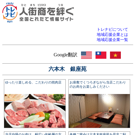
トレナビについて
地域応援企業とは
地域応援企業一覧
Google翻訳
六本木 銀座苑
ゆったり楽しめる、こだわりの焼肉店
お座敷でくつろぎながら当店こだわり
のお肉をお楽しみください
当店自慢のお肉は、幅広い年齢層の方
各種ご宴会は六本木銀座苑を是非ご利