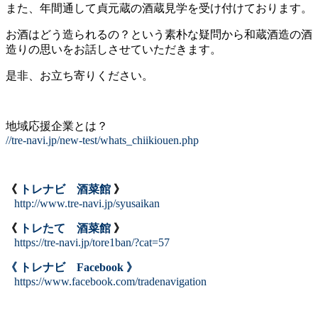
また、年間通して貞元蔵の酒蔵見学を受け付けております。
お酒はどう造られるの？という素朴な疑問から和蔵酒造の酒
造りの思いをお話しさせていただきます。
是非、お立ち寄りください。
地域応援企業とは？
//tre-navi.jp/new-test/whats_chiikiouen.php
《
トレナビ 酒菜館
》
http://www.tre-navi.jp/syusaikan
《
トレたて 酒菜館
》
https://tre-navi.jp/tore1ban/?cat=57
《 トレナビ Facebook 》
https://www.facebook.com/tradenavigation