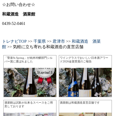
☆お問い合わせ☆
和蔵酒造 酒菜館
0439-52-0461
トレナビTOP
>>
千葉県
>>
君津市
>>
和蔵酒造 酒菜
館
>> 気軽に立ち寄れる和蔵酒造の直営店舗
「聖泉St.Spring」が純米吟醸部門シル
ワイングラスでおいしい日本酒アワー
バー賞に選ばれました
ド2026金賞受賞のご報告
酒菜館は試飲が出来るスペースをご用
酒菜館は和蔵酒造直営店舗です
意しております