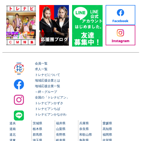
会員一覧
求人一覧
トレナビについて
地域応援企業とは
地域応援企業一覧
～絆～グループ
全国の「トレナビアン」
トレナビアンかずさ
トレナビアンちば
トレナビアンかながわ
道央
茨城県
福井県
兵庫県
愛媛県
道南
栃木県
山梨県
奈良県
高知県
道北
群馬県
長野県
和歌山県
福岡県
道東
埼玉県
岐阜県
鳥取県
佐賀県