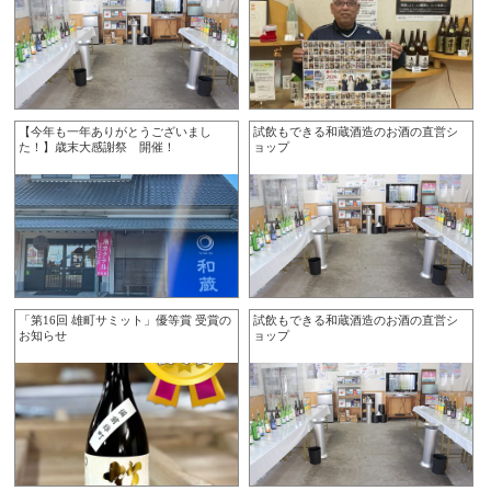
【今年も一年ありがとうございまし
試飲もできる和蔵酒造のお酒の直営シ
た！】歳末大感謝祭 開催！
ョップ
「第16回 雄町サミット」優等賞 受賞の
試飲もできる和蔵酒造のお酒の直営シ
お知らせ
ョップ