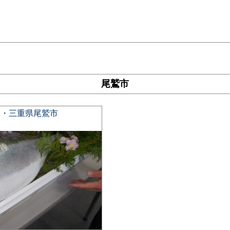
尾鷲市
旬・三重県尾鷲市