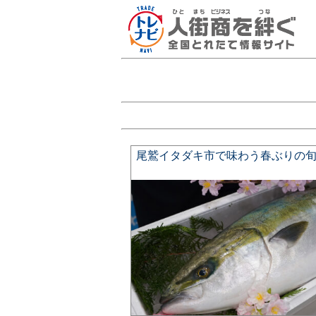
尾鷲イタダキ市で味わう春ぶりの