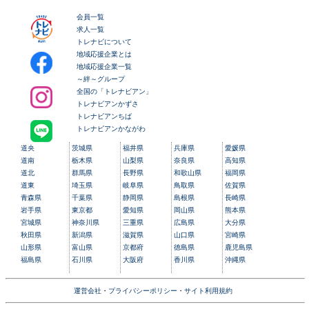
会員一覧
求人一覧
トレナビについて
地域応援企業とは
地域応援企業一覧
～絆～グループ
全国の「トレナビアン」
トレナビアンかずさ
トレナビアンちば
トレナビアンかながわ
道央
茨城県
福井県
兵庫県
愛媛県
道南
栃木県
山梨県
奈良県
高知県
道北
群馬県
長野県
和歌山県
福岡県
道東
埼玉県
岐阜県
鳥取県
佐賀県
青森県
千葉県
静岡県
島根県
長崎県
岩手県
東京都
愛知県
岡山県
熊本県
宮城県
神奈川県
三重県
広島県
大分県
秋田県
新潟県
滋賀県
山口県
宮崎県
山形県
富山県
京都府
徳島県
鹿児島県
福島県
石川県
大阪府
香川県
沖縄県
運営会社
・
プライバシーポリシー
・
サイト利用規約