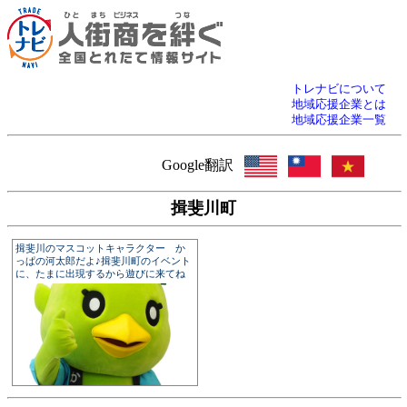
トレナビについて
地域応援企業とは
地域応援企業一覧
Google翻訳
揖斐川町
揖斐川のマスコットキャラクター か
っぱの河太郎だよ♪揖斐川町のイベント
に、たまに出現するから遊びに来てね
☆