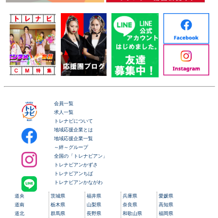
会員一覧
求人一覧
トレナビについて
地域応援企業とは
地域応援企業一覧
～絆～グループ
全国の「トレナビアン」
トレナビアンかずさ
トレナビアンちば
トレナビアンかながわ
道央
茨城県
福井県
兵庫県
愛媛県
道南
栃木県
山梨県
奈良県
高知県
道北
群馬県
長野県
和歌山県
福岡県