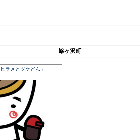
鰺ヶ沢町
「ヒラメとヅケどん」