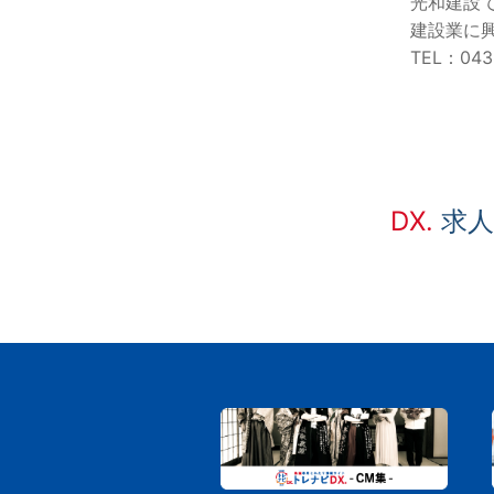
光和建設
建設業に
TEL：043
DX.
求人