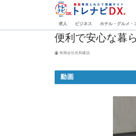
コ
ン
テ
求人
ビジネス
ホテル・グルメ・
ン
ツ
便利で安心な暮
へ
ス
有限会社光和建設
キ
ッ
プ