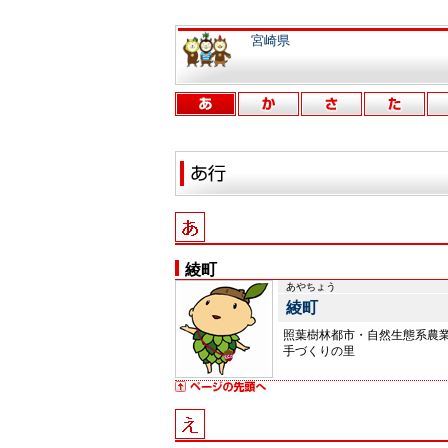
宮崎県
綾町
あやちょう
綾町
照葉樹林都市・自然生態系農
手づくりの里